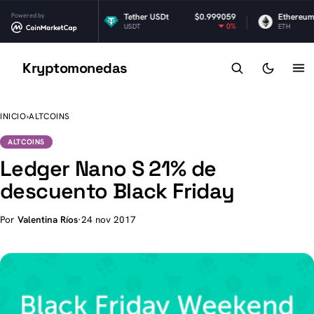
Powered by
$1.04
Tether USDt
$0.999059
Ethereum
-2.6%
0%
USDT
ETH
Kryptomonedas
K
INICIO
›
ALTCOINS
ALTCOINS
Ledger Nano S 21% de
descuento Black Friday
Por
Valentina Ríos
·
24 nov 2017