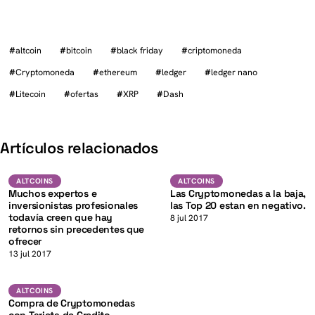
#
altcoin
#
bitcoin
#
black friday
#
criptomoneda
#
Cryptomoneda
#
ethereum
#
ledger
#
ledger nano
#
Litecoin
#
ofertas
#
XRP
#
Dash
K
Artículos relacionados
Altcoins
Altcoins
ALTCOINS
ALTCOINS
Muchos expertos e
Las Cryptomonedas a la baja,
inversionistas profesionales
las Top 20 estan en negativo.
todavía creen que hay
8 jul 2017
retornos sin precedentes que
ofrecer
K
13 jul 2017
Altcoins
ALTCOINS
Compra de Cryptomonedas