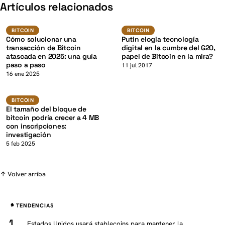
K
Artículos relacionados
BTC
BTC
BITCOIN
BITCOIN
BITCOIN
BITCOIN
Cómo solucionar una
Putin elogia tecnología
transacción de Bitcoin
digital en la cumbre del G20,
atascada en 2025: una guía
papel de Bitcoin en la mira?
paso a paso
K
11 jul 2017
16 ene 2025
BTC
BITCOIN
BITCOIN
El tamaño del bloque de
bitcoin podría crecer a 4 MB
con inscripciones:
investigación
5 feb 2025
↑ Volver arriba
TENDENCIAS
Estados Unidos usará stablecoins para mantener la