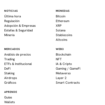
NOTICIAS
MONEDAS
Última hora
Bitcoin
Regulación
Ethereum
Adopción & Empresas
XRP
Estafas & Seguridad
Solana
Minería
Stablecoins
Altcoins
MERCADOS
WEB3
Análisis de precios
Blockchain
Trading
NFT
ETFs & Institucional
IA & Cripto
DeFi
Gaming / GameFi
Staking
Metaverso
Airdrops
Layer 2
Gráficos
Smart Contracts
APRENDE
Guías
Wallets