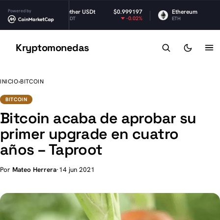
.04
Powered by
Tether USDt
$0.999197
Ethereum
$1,915.
.47%
-0.02%
-0.0
USDT
ETH
Kryptomonedas
K
INICIO
›
BITCOIN
BITCOIN
Bitcoin acaba de aprobar su
primer upgrade en cuatro
años – Taproot
Por
Mateo Herrera
·
14 jun 2021