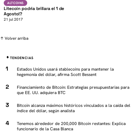
K
LTC
ALTCOINS
ALTCOINS
Litecoin podria brillara el 1 de
Agosto!?
21 jul 2017
↑ Volver arriba
TENDENCIAS
Estados Unidos usará stablecoins para mantener la
hegemonía del dólar, afirma Scott Bessent
Financiamiento de Bitcoin: Estrategias presupuestarias para
que EE. UU. adquiera BTC
Bitcoin alcanza máximos históricos vinculados a la caída del
índice del dólar, según analista
Tenemos alrededor de 200,000 Bitcoin restantes: Explica
funcionario de la Casa Blanca