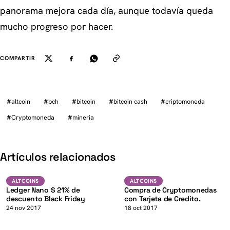
panorama mejora cada día, aunque todavía queda
mucho progreso por hacer.
COMPARTIR
#
altcoin
#
bch
#
bitcoin
#
bitcoin cash
#
criptomoneda
#
Cryptomoneda
#
mineria
K
Artículos relacionados
Altcoins
Altcoins
ALTCOINS
ALTCOINS
Ledger Nano S 21% de
Compra de Cryptomonedas
descuento Black Friday
con Tarjeta de Credito.
24 nov 2017
18 oct 2017