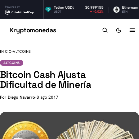
Powered by
$1.03
Tether USDt
$0.999155
Ethereum
-0.3%
-0.02%
USDT
ETH
Kryptomonedas
K
INICIO
›
ALTCOINS
ALTCOINS
Bitcoin Cash Ajusta
Dificultad de Minería
Por
Diego Navarro
·
8 ago 2017