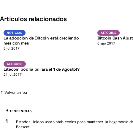
K
Artículos relacionados
BTC
NOTICIAS
ALTCOINS
NOTICIAS
ALTCOINS
La adopción de Bitcoin está creciendo
Bitcoin Cash Ajust
mes con mes
K
8 ago 2017
8 jul 2017
LTC
ALTCOINS
ALTCOINS
Litecoin podria brillara el 1 de Agosto!?
21 jul 2017
↑ Volver arriba
TENDENCIAS
Estados Unidos usará stablecoins para mantener la hegemonía del
Bessent