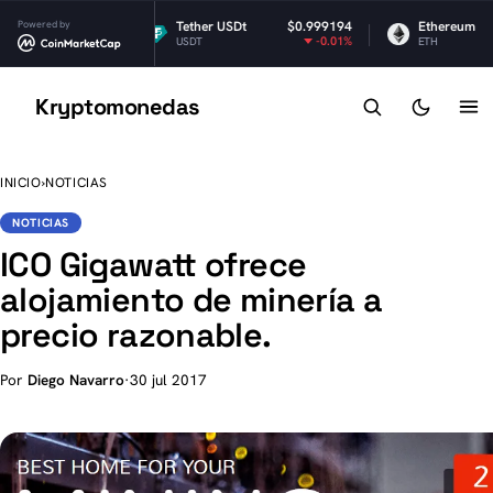
$1.04
Powered by
Tether USDt
$0.999194
Ethereum
$1
-0.19%
-0.01%
USDT
ETH
Kryptomonedas
K
INICIO
›
NOTICIAS
NOTICIAS
ICO Gigawatt ofrece
alojamiento de minería a
precio razonable.
Por
Diego Navarro
·
30 jul 2017