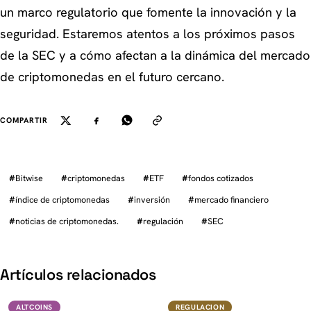
un marco regulatorio que fomente la innovación y la
seguridad. Estaremos atentos a los próximos pasos
de la SEC y a cómo afectan a la dinámica del mercado
de criptomonedas en el futuro cercano.
COMPARTIR
#
Bitwise
#
criptomonedas
#
ETF
#
fondos cotizados
#
índice de criptomonedas
#
inversión
#
mercado financiero
#
noticias de criptomonedas.
#
regulación
#
SEC
K
Artículos relacionados
DOGE
Regulacion
ALTCOINS
REGULACION
ALTCOINS