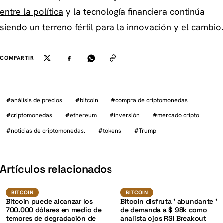
entre la política
y la tecnología financiera continúa
siendo un terreno fértil para la innovación y el cambio.
COMPARTIR
#
análisis de precios
#
bitcoin
#
compra de criptomonedas
#
criptomonedas
#
ethereum
#
inversión
#
mercado cripto
#
noticias de criptomonedas.
#
tokens
#
Trump
K
Artículos relacionados
BTC
BTC
BITCOIN
BITCOIN
BITCOIN
BITCOIN
Bitcoin puede alcanzar los
Bitcoin disfruta ' abundante '
700.000 dólares en medio de
de demanda a $ 98k como
temores de degradación de
analista ojos RSI Breakout