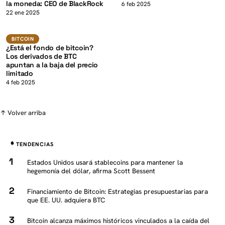
la moneda: CEO de BlackRock
K
6 feb 2025
22 ene 2025
BTC
BITCOIN
BITCOIN
¿Está el fondo de bitcoin?
Los derivados de BTC
apuntan a la baja del precio
limitado
4 feb 2025
↑ Volver arriba
TENDENCIAS
Estados Unidos usará stablecoins para mantener la
hegemonía del dólar, afirma Scott Bessent
Financiamiento de Bitcoin: Estrategias presupuestarias para
que EE. UU. adquiera BTC
Bitcoin alcanza máximos históricos vinculados a la caída del