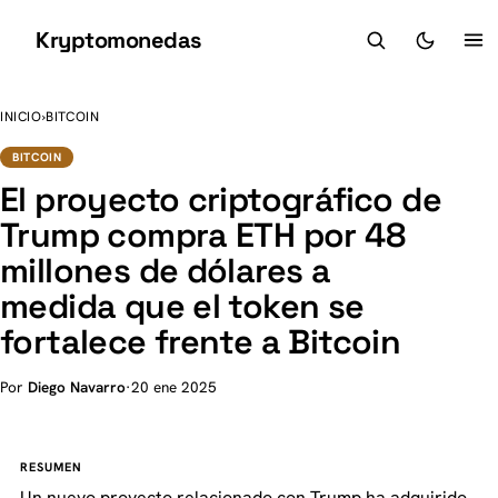
Kryptomonedas
K
INICIO
›
BITCOIN
BITCOIN
El proyecto criptográfico de
Trump compra ETH por 48
millones de dólares a
medida que el token se
fortalece frente a Bitcoin
Por
Diego Navarro
·
20 ene 2025
RESUMEN
Un nuevo proyecto relacionado con Trump ha adquirido