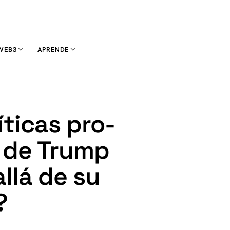
WEB3
APRENDE
íticas pro-
 de Trump
allá de su
?