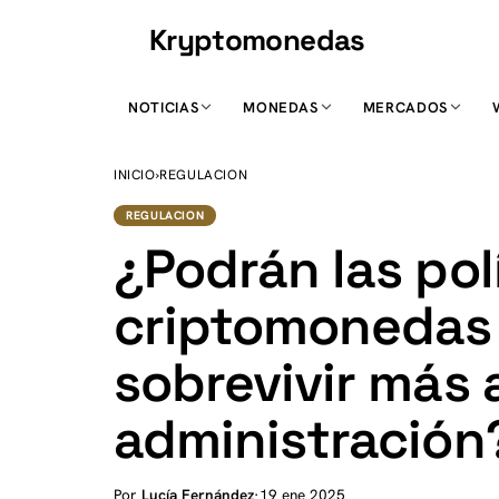
Kryptomonedas
K
NOTICIAS
MONEDAS
MERCADOS
INICIO
›
REGULACION
REGULACION
¿Podrán las pol
criptomonedas
sobrevivir más 
administración
Por
Lucía Fernández
·
19 ene 2025