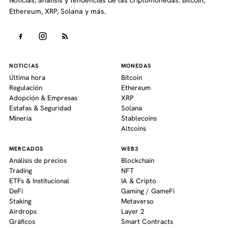
Ethereum, XRP, Solana y más.
NOTICIAS
MONEDAS
Última hora
Bitcoin
Regulación
Ethereum
Adopción & Empresas
XRP
Estafas & Seguridad
Solana
Minería
Stablecoins
Altcoins
MERCADOS
WEB3
Análisis de precios
Blockchain
Trading
NFT
ETFs & Institucional
IA & Cripto
DeFi
Gaming / GameFi
Staking
Metaverso
Airdrops
Layer 2
Gráficos
Smart Contracts