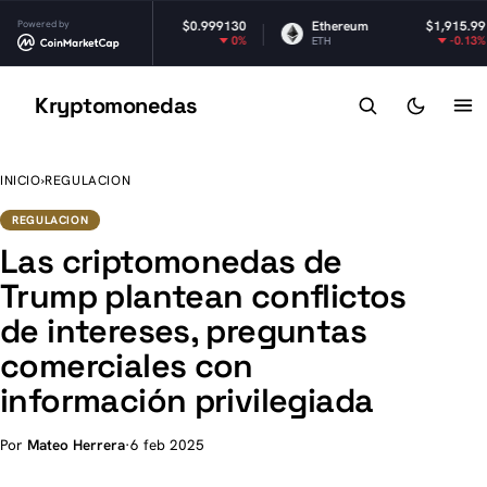
Tether USDt
Powered by
$0.999130
Ethereum
$1,915.99
B
0%
-0.13%
USDT
ETH
BN
Kryptomonedas
K
INICIO
›
REGULACION
REGULACION
Las criptomonedas de
Trump plantean conflictos
de intereses, preguntas
comerciales con
información privilegiada
Por
Mateo Herrera
·
6 feb 2025