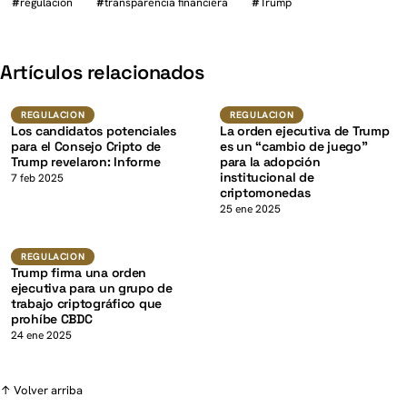
#
regulación
#
transparencia financiera
#
Trump
K
Artículos relacionados
Regulacion
Regulacion
REGULACION
REGULACION
Los candidatos potenciales
La orden ejecutiva de Trump
para el Consejo Cripto de
es un “cambio de juego”
Trump revelaron: Informe
para la adopción
institucional de
7 feb 2025
criptomonedas
K
25 ene 2025
Regulacion
REGULACION
Trump firma una orden
ejecutiva para un grupo de
trabajo criptográfico que
prohíbe CBDC
24 ene 2025
↑ Volver arriba