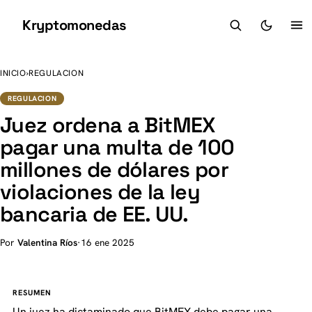
Kryptomonedas
K
INICIO
›
REGULACION
REGULACION
Juez ordena a BitMEX
pagar una multa de 100
millones de dólares por
violaciones de la ley
bancaria de EE. UU.
Por
Valentina Ríos
·
16 ene 2025
RESUMEN
Un juez ha dictaminado que BitMEX debe pagar una