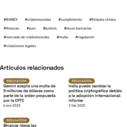
#
BitMEX
#
criptomonedas
#
cumplimiento
#
Estados Unidos
#
finanzas
#
juez
#
justicia
#
leyes bancarias
#
mercado de criptomonedas
#
multa
#
regulación
#
violaciones legales
K
Artículos relacionados
Regulacion
Regulacion
REGULACION
REGULACION
Gemini acepta una multa de
India puede cambiar la
5 millones de dólares como
política criptográfica debido
parte de la orden propuesta
a la adopción internacional:
por la CFTC
informe
K
6 ene 2025
2 feb 2025
Regulacion
REGULACION
Binance niega las