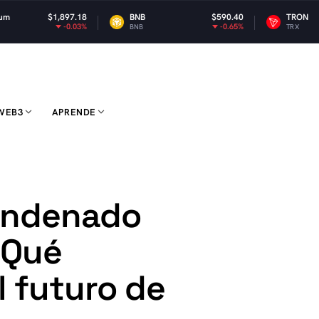
897.18
BNB
$590.40
TRON
$0.32
-0.03%
-0.65%
BNB
TRX
WEB3
APRENDE
condenado
¿Qué
l futuro de