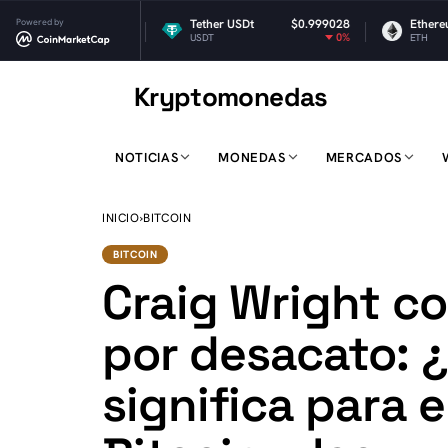
$1.02
Powered by
Tether USDt
$0.999028
Ethereum
$1,
-2.2%
0%
USDT
ETH
Kryptomonedas
K
NOTICIAS
MONEDAS
MERCADOS
INICIO
›
BITCOIN
BITCOIN
Craig Wright 
por desacato: 
significa para e