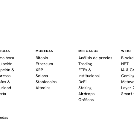
ICIAS
MONEDAS
MERCADOS
WEB3
ima hora
Bitcoin
Análisis de precios
Blockc
ulación
Ethereum
Trading
NFT
pción &
XRP
ETFs &
IA & C
resas
Solana
Institucional
Gaming
afas &
Stablecoins
DeFi
Metav
uridad
Altcoins
Staking
Layer 
ería
Airdrops
Smart 
Gráficos
nedas