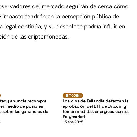
bservadores del mercado seguirán de cerca cómo
é impacto tendrán en la percepción pública de
 legal continúa, y su desenlace podría influir en
ación de las criptomonedas.
K
BTC
BTC
BITCOIN
BITCOIN
ategy anuncia recompra
Los ojos de Tailandia detectan la
en medio de posibles
aprobación del ETF de Bitcoin y
 sobre las ganancias de
toman medidas enérgicas contra
Polymarket
5
15 ene 2025