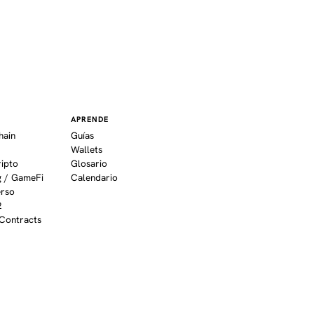
APRENDE
hain
Guías
Wallets
ripto
Glosario
 / GameFi
Calendario
erso
2
Contracts