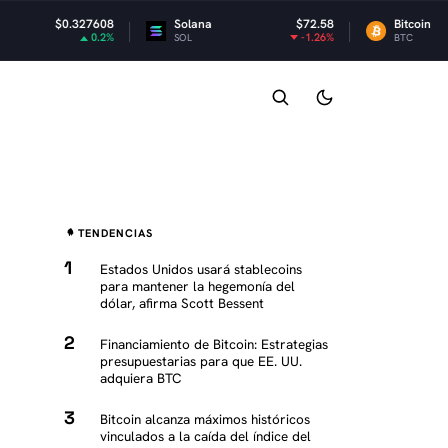
7608
Solana
$72.58
Bitcoin
$64,248
0.2%
-1.26%
-0.
SOL
BTC
TENDENCIAS
Estados Unidos usará stablecoins
para mantener la hegemonía del
dólar, afirma Scott Bessent
Financiamiento de Bitcoin: Estrategias
presupuestarias para que EE. UU.
adquiera BTC
Bitcoin alcanza máximos históricos
vinculados a la caída del índice del