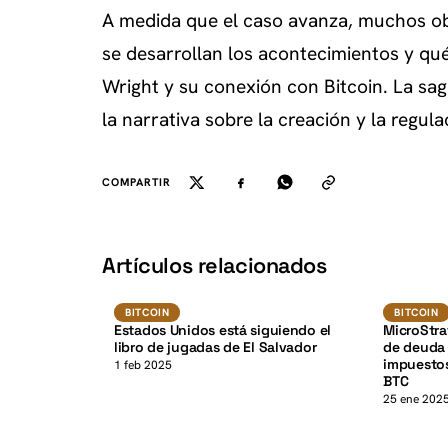
A medida que el caso avanza, muchos o
se desarrollan los acontecimientos y qu
Wright y su conexión con Bitcoin. La saga
la narrativa sobre la creación y la regul
COMPARTIR
K
Artículos relacionados
Bitcoin
BITCOIN
BITCOIN
BITCOIN
Estados Unidos está siguiendo el
MicroStr
libro de jugadas de El Salvador
de deuda 
impuestos
1 feb 2025
BTC
25 ene 202