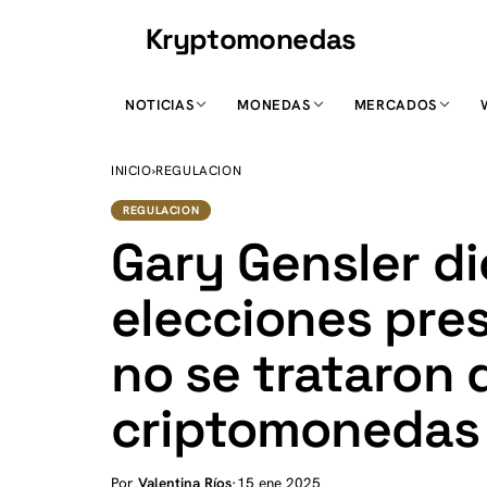
Kryptomonedas
K
NOTICIAS
MONEDAS
MERCADOS
INICIO
›
REGULACION
REGULACION
Gary Gensler di
elecciones pre
no se trataron 
criptomonedas
Por
Valentina Ríos
·
15 ene 2025