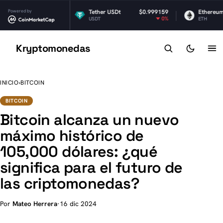
Powered by
$1.03
Tether USDt
$0.999159
Ethereum
-0.51%
0%
USDT
ETH
Kryptomonedas
K
INICIO
›
BITCOIN
BITCOIN
Bitcoin alcanza un nuevo
máximo histórico de
105,000 dólares: ¿qué
significa para el futuro de
las criptomonedas?
Por
Mateo Herrera
·
16 dic 2024