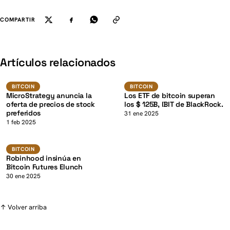
COMPARTIR
K
Artículos relacionados
BTC
Bitcoin
BITCOIN
BITCOIN
BITCOIN
MicroStrategy anuncia la
Los ETF de bitcoin superan
oferta de precios de stock
los $ 125B, IBIT de BlackRock.
preferidos
K
31 ene 2025
1 feb 2025
BTC
BITCOIN
BITCOIN
Robinhood insinúa en
Bitcoin Futures Elunch
30 ene 2025
↑ Volver arriba