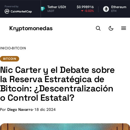
Powered by
$1.05
Tether USDt
$0.998916
Ethereum
-2.58%
-0.03%
USDT
ETH
Kryptomonedas
K
INICIO
›
BITCOIN
BITCOIN
Nic Carter y el Debate sobre
la Reserva Estratégica de
Bitcoin: ¿Descentralización
o Control Estatal?
Por
Diego Navarro
·
18 dic 2024