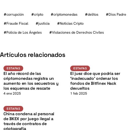
#
corrupción
#
cripto
#
criptomonedas
#
delitos
#
Dios Padre
#
Fraude Fiscal
#
justicia
#
Noticias Cripto
#
Policía de Los Ángeles
#
Violaciones de Derechos Civiles
K
Artículos relacionados
Estafas
Estafas
ESTAFAS
ESTAFAS
El año récord de las
El juez dice que podría ser
criptomonedas registra un
‘inadecuado’ ordenar los
aumento en los secuestros y
fondos de Bitfinex Hack
los esquemas de rescate
devueltos
K
4 ene 2025
1 feb 2025
Estafas
ESTAFAS
China condena al personal
de BKEX por juego ilegal a
través de contratos de
criptografía