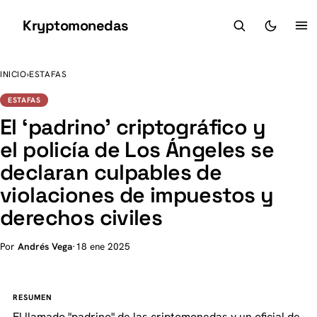
Kryptomonedas
K
INICIO
›
ESTAFAS
ESTAFAS
El ‘padrino’ criptográfico y
el policía de Los Ángeles se
declaran culpables de
violaciones de impuestos y
derechos civiles
Por
Andrés Vega
·
18 ene 2025
RESUMEN
El llamado "padrino" de las criptomonedas y un oficial de