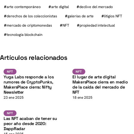
#
arte contemporáneo
#
arte digital
#
declive del mercado
#
derechos de los coleccionistas
#
galerías de arte
#
litigios NFT
#
mercado de criptomonedas
#
NFT
#
propiedad intelectual
#
tecnología blockchain
K
Artículos relacionados
NFT
NFT
NFT
NFT
NFT
Yuga Labs responde a los
El lugar de arte digital
rumores de CryptoPunks,
MakersPlace cierra en medio
MakersPlace cierra: Nifty
de la caída del mercado de
Newsletter
NFT
K
23 ene 2025
18 ene 2025
NFT
NFT
NFT
Las NFT acaban de tener su
peor año desde 2020:
DappRadar
15 ene 2025