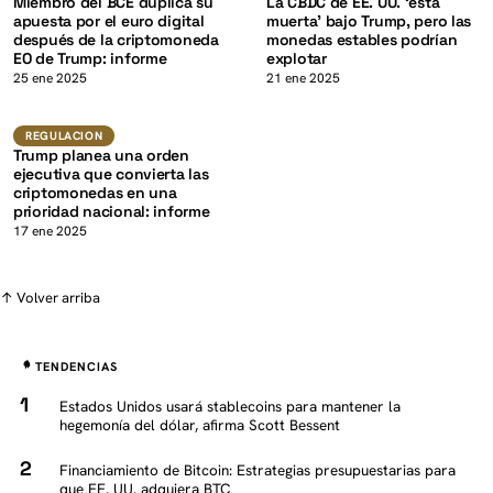
Miembro del BCE duplica su
La CBDC de EE. UU. ‘está
apuesta por el euro digital
muerta’ bajo Trump, pero las
después de la criptomoneda
monedas estables podrían
EO de Trump: informe
explotar
K
25 ene 2025
21 ene 2025
Regulacion
REGULACION
Trump planea una orden
ejecutiva que convierta las
criptomonedas en una
prioridad nacional: informe
17 ene 2025
↑ Volver arriba
TENDENCIAS
Estados Unidos usará stablecoins para mantener la
hegemonía del dólar, afirma Scott Bessent
Financiamiento de Bitcoin: Estrategias presupuestarias para
que EE. UU. adquiera BTC