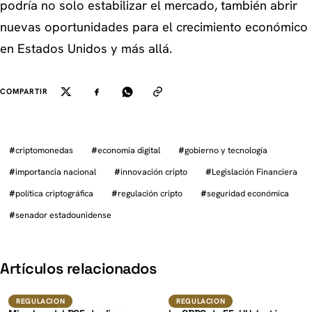
podría no solo estabilizar el mercado, también abrir
nuevas oportunidades para el crecimiento económico
en Estados Unidos y más allá.
COMPARTIR
#
criptomonedas
#
economia digital
#
gobierno y tecnología
#
importancia nacional
#
innovación cripto
#
Legislación Financiera
#
política criptográfica
#
regulación cripto
#
seguridad económica
#
senador estadounidense
K
Artículos relacionados
Regulacion
Regulacion
REGULACION
REGULACION