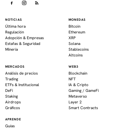
NOTICIAS
MONEDAS
Última hora
Bitcoin
Regulación
Ethereum
Adopción & Empresas
XRP
Estafas & Seguridad
Solana
Minería
Stablecoins
Altcoins
MERCADOS
WEB3
Análisis de precios
Blockchain
Trading
NFT
ETFs & Institucional
IA & Cripto
DeFi
Gaming / GameFi
Staking
Metaverso
Airdrops
Layer 2
Gráficos
Smart Contracts
APRENDE
Guías