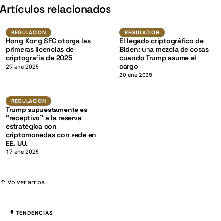
K
Artículos relacionados
Regulacion
Regulacion
REGULACION
REGULACION
Hong Kong SFC otorga las
El legado criptográfico de
primeras licencias de
Biden: una mezcla de cosas
criptografía de 2025
cuando Trump asume el
cargo
K
29 ene 2025
20 ene 2025
Regulacion
REGULACION
Trump supuestamente es
“receptivo” a la reserva
estratégica con
criptomonedas con sede en
EE. UU.
17 ene 2025
↑ Volver arriba
TENDENCIAS