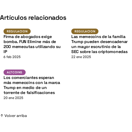
K
Artículos relacionados
Regulacion
Regulacion
REGULACION
REGULACION
Firma de abogados exige
Las memecoins de la familia
bomba. FUN Elimine más de
Trump pueden desencadenar
200 memecutas utilizando su
un mayor escrutinio de la
IP
SEC sobre las criptomonedas
K
6 feb 2025
22 ene 2025
Altcoins
ALTCOINS
Los comerciantes esperan
más memecoins con la marca
Trump en medio de un
torrente de falsificaciones
20 ene 2025
↑ Volver arriba