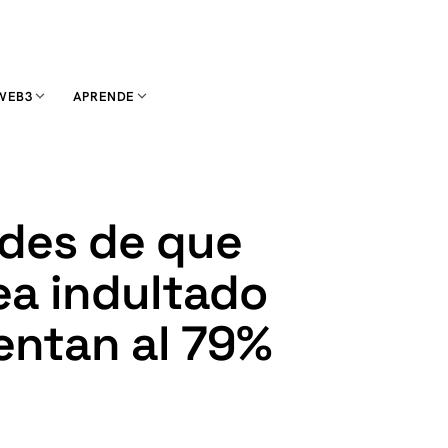
WEB3
APRENDE
ades de que
ea indultado
entan al 79%