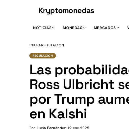
Kryptomonedas
K
NOTICIAS
MONEDAS
MERCADOS
INICIO
›
REGULACION
REGULACION
Las probabilid
Ross Ulbricht s
por Trump aum
en Kalshi
Por
Lucía Fernández
·
19 ene 2025