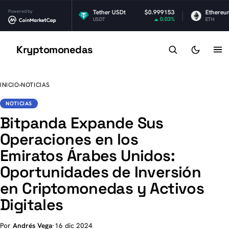
Powered by
$1.03
Tether USDt
$0.999153
Ethereum
-1.98%
0.03%
USDT
ETH
Kryptomonedas
K
INICIO
›
NOTICIAS
NOTICIAS
Bitpanda Expande Sus
Operaciones en los
Emiratos Árabes Unidos:
Oportunidades de Inversión
en Criptomonedas y Activos
Digitales
Por
Andrés Vega
·
16 dic 2024