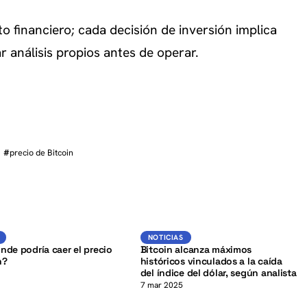
o financiero; cada decisión de inversión implica
r análisis propios antes de operar.
#
precio de Bitcoin
K
BTC
BTC
NOTICIAS
NOTICIAS
nde podría caer el precio
Bitcoin alcanza máximos
n?
históricos vinculados a la caída
del índice del dólar, según analista
5
7 mar 2025