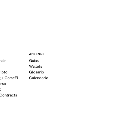
APRENDE
hain
Guías
Wallets
ripto
Glosario
 / GameFi
Calendario
erso
2
Contracts