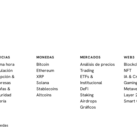
ICIAS
MONEDAS
MERCADOS
WEB3
ima hora
Bitcoin
Análisis de precios
Blockc
ulación
Ethereum
Trading
NFT
pción &
XRP
ETFs &
IA & C
resas
Solana
Institucional
Gaming
afas &
Stablecoins
DeFi
Metav
uridad
Altcoins
Staking
Layer 
ería
Airdrops
Smart 
Gráficos
nedas