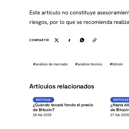
Este artículo no constituye asesoramient
riesgos, por lo que se recomienda realiza
COMPARTIR
#
análisis de mercado
#
análisis técnico
#
bitcoin
K
Artículos relacionados
BTC
NOTICIAS
NOTICIAS
NOTICIAS
NOTICIAS
¿Cuándo tocará fondo el precio
¿Hasta dó
de Bitcoin?
de Bitcoi
28 feb 2025
27 feb 202