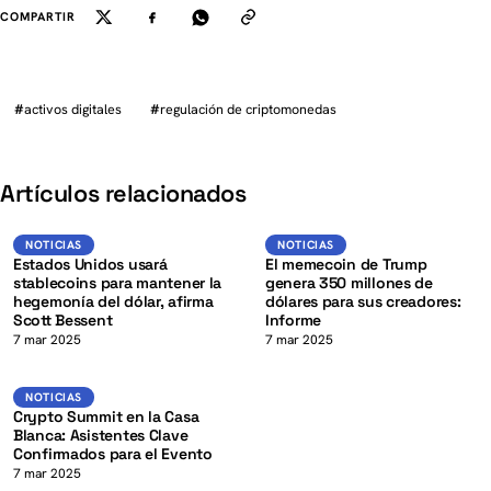
COMPARTIR
#
activos digitales
#
regulación de criptomonedas
K
Artículos relacionados
USD
Noticias
NOTICIAS
NOTICIAS
NOTICIAS
Estados Unidos usará
El memecoin de Trump
stablecoins para mantener la
genera 350 millones de
hegemonía del dólar, afirma
dólares para sus creadores:
Scott Bessent
Informe
K
7 mar 2025
7 mar 2025
Noticias
NOTICIAS
Crypto Summit en la Casa
Blanca: Asistentes Clave
Confirmados para el Evento
7 mar 2025