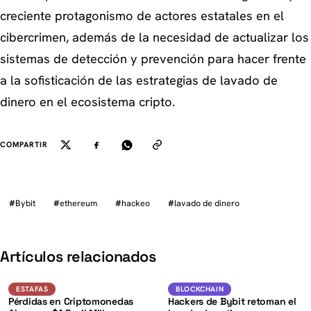
creciente protagonismo de actores estatales en el
cibercrimen, además de la necesidad de actualizar los
sistemas de detección y prevención para hacer frente
a la sofisticación de las estrategias de lavado de
dinero en el ecosistema cripto.
COMPARTIR
#
Bybit
#
ethereum
#
hackeo
#
lavado de dinero
K
Artículos relacionados
ETH
Estafas
ESTAFAS
BLOCKCHAIN
BLOCKCHAIN
Pérdidas en Criptomonedas
Hackers de Bybit retoman el