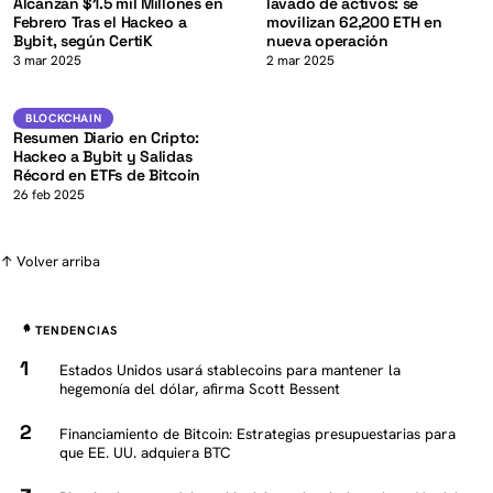
Alcanzan $1.5 mil Millones en
lavado de activos: se
Febrero Tras el Hackeo a
movilizan 62,200 ETH en
Bybit, según CertiK
nueva operación
K
3 mar 2025
2 mar 2025
BTC
BLOCKCHAIN
BLOCKCHAIN
Resumen Diario en Cripto:
Hackeo a Bybit y Salidas
Récord en ETFs de Bitcoin
26 feb 2025
↑ Volver arriba
TENDENCIAS
Estados Unidos usará stablecoins para mantener la
hegemonía del dólar, afirma Scott Bessent
Financiamiento de Bitcoin: Estrategias presupuestarias para
que EE. UU. adquiera BTC