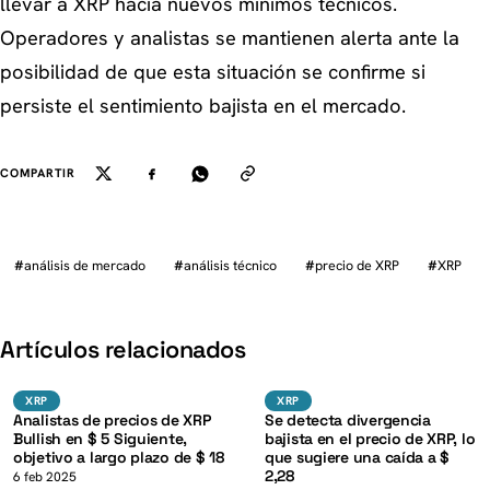
llevar a XRP hacia nuevos mínimos técnicos.
Operadores y analistas se mantienen alerta ante la
posibilidad de que esta situación se confirme si
persiste el sentimiento bajista en el mercado.
COMPARTIR
#
análisis de mercado
#
análisis técnico
#
precio de XRP
#
XRP
K
Artículos relacionados
XRP
XRP
XRP
XRP
XRP
XRP
Analistas de precios de XRP
Se detecta divergencia
Bullish en $ 5 Siguiente,
bajista en el precio de XRP, lo
objetivo a largo plazo de $ 18
que sugiere una caída a $
2,28
6 feb 2025