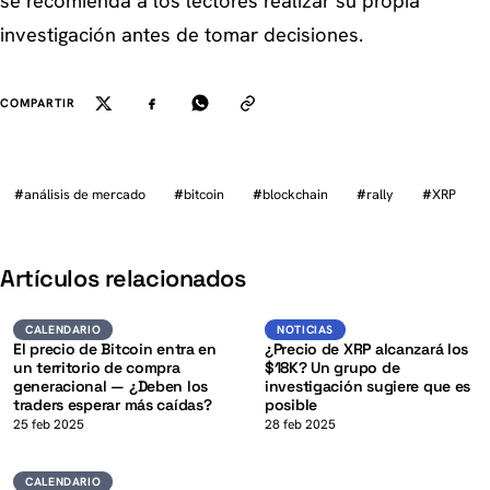
se recomienda a los lectores realizar su propia
investigación antes de tomar decisiones.
COMPARTIR
#
análisis de mercado
#
bitcoin
#
blockchain
#
rally
#
XRP
K
Artículos relacionados
BTC
XRP
CALENDARIO
NOTICIAS
CALENDARIO
NOTICIAS
El precio de Bitcoin entra en
¿Precio de XRP alcanzará los
un territorio de compra
$18K? Un grupo de
generacional — ¿Deben los
investigación sugiere que es
traders esperar más caídas?
posible
K
25 feb 2025
28 feb 2025
Calendario
CALENDARIO