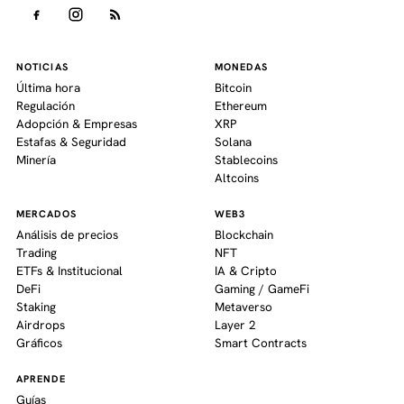
NOTICIAS
MONEDAS
Última hora
Bitcoin
Regulación
Ethereum
Adopción & Empresas
XRP
Estafas & Seguridad
Solana
Minería
Stablecoins
Altcoins
MERCADOS
WEB3
Análisis de precios
Blockchain
Trading
NFT
ETFs & Institucional
IA & Cripto
DeFi
Gaming / GameFi
Staking
Metaverso
Airdrops
Layer 2
Gráficos
Smart Contracts
APRENDE
Guías