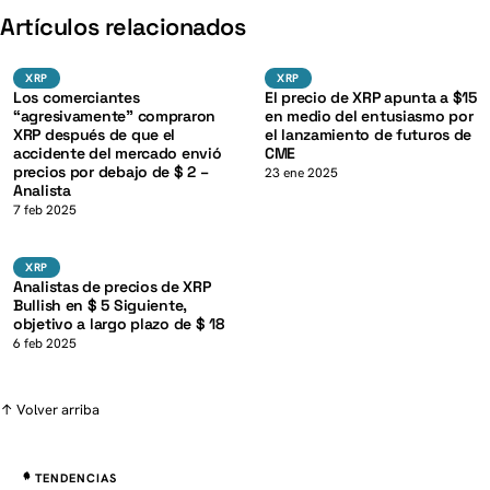
K
Artículos relacionados
XRP
XRP
XRP
XRP
XRP
XRP
Los comerciantes
El precio de XRP apunta a $15
“agresivamente” compraron
en medio del entusiasmo por
XRP después de que el
el lanzamiento de futuros de
accidente del mercado envió
CME
precios por debajo de $ 2 –
23 ene 2025
Analista
K
7 feb 2025
XRP
XRP
XRP
Analistas de precios de XRP
Bullish en $ 5 Siguiente,
objetivo a largo plazo de $ 18
6 feb 2025
↑ Volver arriba
TENDENCIAS