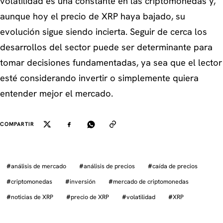
volatilidad es una constante en las criptomonedas y,
aunque hoy el precio de XRP haya bajado, su
evolución sigue siendo incierta. Seguir de cerca los
desarrollos del sector puede ser determinante para
tomar decisiones fundamentadas, ya sea que el lector
esté considerando invertir o simplemente quiera
entender mejor el mercado.
COMPARTIR
#
análisis de mercado
#
análisis de precios
#
caída de precios
#
criptomonedas
#
inversión
#
mercado de criptomonedas
#
noticias de XRP
#
precio de XRP
#
volatilidad
#
XRP