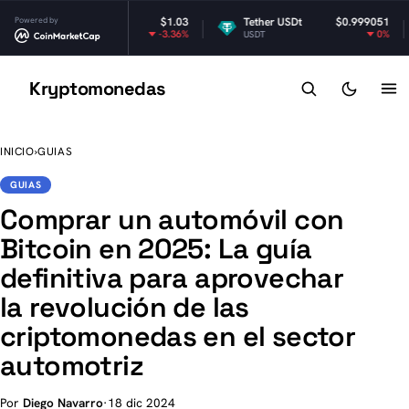
XRP
Powered by
$1.03
Tether USDt
$0.999051
-3.36%
0%
XRP
USDT
Kryptomonedas
K
INICIO
›
GUIAS
GUIAS
Comprar un automóvil con
Bitcoin en 2025: La guía
definitiva para aprovechar
la revolución de las
criptomonedas en el sector
automotriz
Por
Diego Navarro
·
18 dic 2024