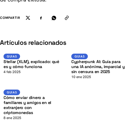
COMPARTIR
K
Artículos relacionados
XLM
Guias
GUIAS
GUIAS
GUIAS
Stellar (XLM), explicado: qué
Cypherpunk AI: Guía para
es y cómo funciona
una IA anónima, imparcial y
sin censura en 2025
K
4 feb 2025
10 ene 2025
Guias
GUIAS
Cómo enviar dinero a
familiares y amigos en el
extranjero con
criptomonedas
8 ene 2025