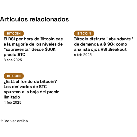
K
Artículos relacionados
BTC
BTC
BITCOIN
BITCOIN
BITCOIN
BITCOIN
El RSI por hora de Bitcoin cae
Bitcoin disfruta ' abundante '
a la mayoría de los niveles de
de demanda a $ 98k como
“sobreventa” desde $60K
analista ojos RSI Breakout
precio BTC
K
6 feb 2025
8 ene 2025
BTC
BITCOIN
BITCOIN
¿Está el fondo de bitcoin?
Los derivados de BTC
apuntan a la baja del precio
limitado
4 feb 2025
↑ Volver arriba