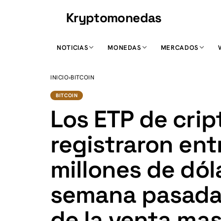
Kryptomonedas
K
NOTICIAS
MONEDAS
MERCADOS
INICIO
›
BITCOIN
BITCOIN
Los ETP de cri
registraron ent
millones de dól
semana pasada
de la venta mas