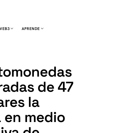
WEB3
APRENDE
ptomonedas
radas de 47
ares la
 en medio
iva de