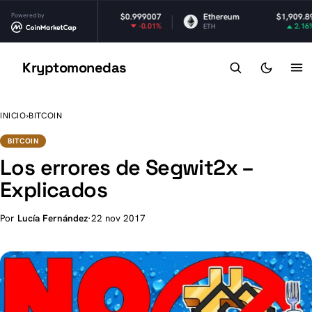
er USDt
Powered by
$0.999007
Ethereum
$1,909.89
BNB
-0.01%
2.16%
T
ETH
BNB
Kryptomonedas
K
INICIO
›
BITCOIN
BITCOIN
Los errores de Segwit2x –
Explicados
Por
Lucía Fernández
·
22 nov 2017