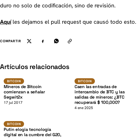
duro no solo de codificación, sino de revisión.
Aquí
les dejamos el pull request que causó todo esto.
COMPARTIR
K
Artículos relacionados
BTC
BTC
BITCOIN
BITCOIN
BITCOIN
BITCOIN
Mineros de Bitcoin
Caen las entradas de
comienzan a señalar
intercambio de BTC y las
Segwit2x
salidas de mineros: ¿BTC
recuperará $ 100,000?
K
17 jul 2017
4 ene 2025
BTC
BITCOIN
BITCOIN
Putin elogia tecnología
digital en la cumbre del G20,