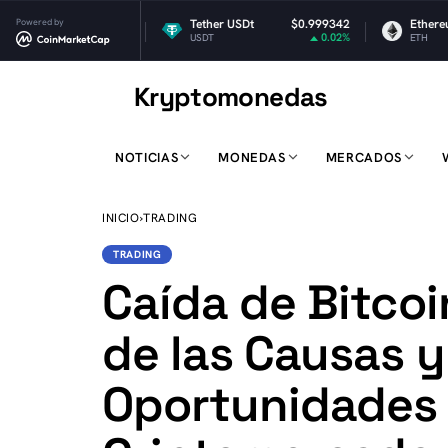
$1.02
Powered by
Tether USDt
$0.999342
Ethereum
$1,9
-1.03%
0.02%
USDT
ETH
Kryptomonedas
K
NOTICIAS
MONEDAS
MERCADOS
INICIO
›
TRADING
TRADING
Caída de Bitcoin
de las Causas y
Oportunidades 