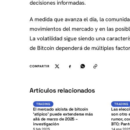
decisiones informadas.
A medida que avanza el día, la comunida
movimientos del mercado y en las posib
La volatilidad sigue siendo una caracterí
de Bitcoin dependerá de múltiples facto
COMPARTIR
K
Artículos relacionados
BTC
TRADING
TRADING
TRADING
TRADING
El mercado alcista de bitcoin
Las elecc
‘atípico’ puede extenderse más
son otro 
allá de marzo de 2025 –
rumor, co
investigación
BTC: Pant
5 feb 2025
14 ene 202