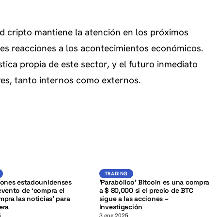
d cripto mantiene la atención en los próximos
les reacciones a los acontecimientos económicos.
stica propia de este sector, y el futuro inmediato
res, tanto internos como externos.
K
BTC
BTC
TRADING
TRADING
iones estadounidenses
'Parabólico' Bitcoin es una compra
evento de ‘compra el
a $ 80,000 si el precio de BTC
mpra las noticias’ para
sigue a las acciones –
era
Investigación
5
3 ene 2025