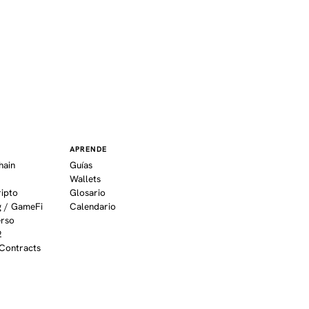
APRENDE
hain
Guías
Wallets
ripto
Glosario
 / GameFi
Calendario
erso
2
Contracts