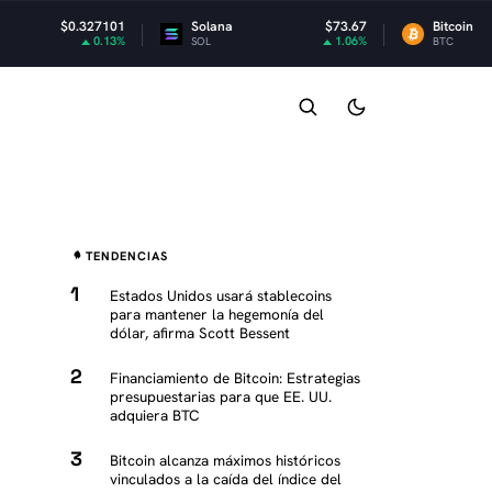
7101
Solana
$73.67
Bitcoin
$64,949
.13%
1.06%
0.
SOL
BTC
TENDENCIAS
Estados Unidos usará stablecoins
para mantener la hegemonía del
dólar, afirma Scott Bessent
Financiamiento de Bitcoin: Estrategias
presupuestarias para que EE. UU.
adquiera BTC
Bitcoin alcanza máximos históricos
vinculados a la caída del índice del