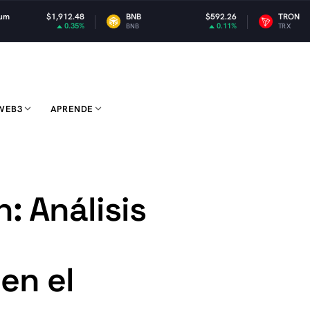
12.48
BNB
$592.26
TRON
$0.32
0.35%
0.11%
0
BNB
TRX
WEB3
APRENDE
: Análisis
en el