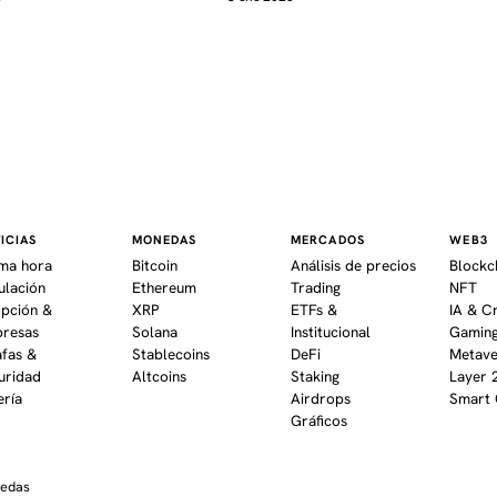
ICIAS
MONEDAS
MERCADOS
WEB3
ima hora
Bitcoin
Análisis de precios
Blockc
ulación
Ethereum
Trading
NFT
pción &
XRP
ETFs &
IA & C
resas
Solana
Institucional
Gaming
afas &
Stablecoins
DeFi
Metav
uridad
Altcoins
Staking
Layer 
ería
Airdrops
Smart 
Gráficos
nedas