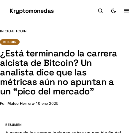
Kryptomonedas
K
INICIO
›
BITCOIN
BITCOIN
¿Está terminando la carrera
alcista de Bitcoin? Un
analista dice que las
métricas aún no apuntan a
un “pico del mercado”
Por
Mateo Herrera
·
10 ene 2025
RESUMEN
A pesar de las especulaciones sobre un posible fin del