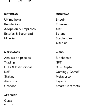
NOTICIAS
MONEDAS
Última hora
Bitcoin
Regulación
Ethereum
Adopción & Empresas
XRP
Estafas & Seguridad
Solana
Minería
Stablecoins
Altcoins
MERCADOS
WEB3
Análisis de precios
Blockchain
Trading
NFT
ETFs & Institucional
IA & Cripto
DeFi
Gaming / GameFi
Staking
Metaverso
Airdrops
Layer 2
Gráficos
Smart Contracts
APRENDE
Guías