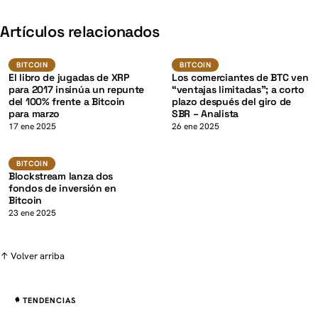
K
Artículos relacionados
BTC
BTC
BITCOIN
BITCOIN
BITCOIN
BITCOIN
El libro de jugadas de XRP
Los comerciantes de BTC ven
para 2017 insinúa un repunte
“ventajas limitadas”; a corto
del 100% frente a Bitcoin
plazo después del giro de
para marzo
SBR – Analista
K
17 ene 2025
26 ene 2025
BTC
BITCOIN
BITCOIN
Blockstream lanza dos
fondos de inversión en
Bitcoin
23 ene 2025
↑ Volver arriba
TENDENCIAS