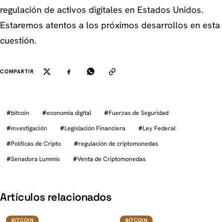
regulación de activos digitales en Estados Unidos.
Estaremos atentos a los próximos desarrollos en esta
cuestión.
COMPARTIR
#
bitcoin
#
economia digital
#
Fuerzas de Seguridad
#
investigación
#
Legislación Financiera
#
Ley Federal
#
Políticas de Cripto
#
regulación de criptomonedas
#
Senadora Lummis
#
Venta de Criptomonedas
K
Artículos relacionados
BTC
BTC
BITCOIN
BITCOIN
BITCOIN
BITCOIN