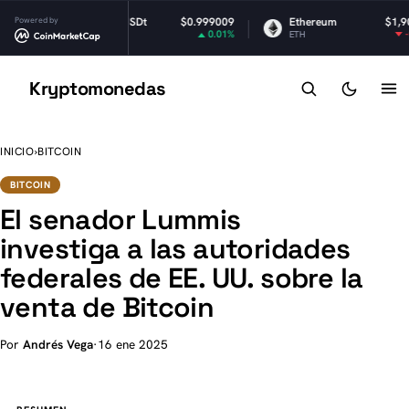
Powered by
Tether USDt
$0.999009
Ethereum
$1,902.86
0.01%
-0.42%
USDT
ETH
Kryptomonedas
K
INICIO
›
BITCOIN
BITCOIN
El senador Lummis
investiga a las autoridades
federales de EE. UU. sobre la
venta de Bitcoin
Por
Andrés Vega
·
16 ene 2025