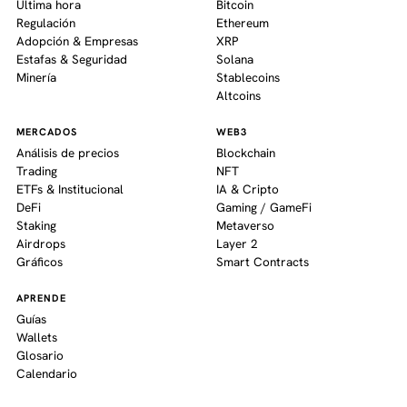
Última hora
Bitcoin
Regulación
Ethereum
Adopción & Empresas
XRP
Estafas & Seguridad
Solana
Minería
Stablecoins
Altcoins
MERCADOS
WEB3
Análisis de precios
Blockchain
Trading
NFT
ETFs & Institucional
IA & Cripto
DeFi
Gaming / GameFi
Staking
Metaverso
Airdrops
Layer 2
Gráficos
Smart Contracts
APRENDE
Guías
Wallets
Glosario
Calendario