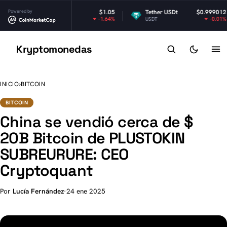
XRP
Powered by
$1.05
Tether USDt
$0.999012
-1.64%
-0.01%
XRP
USDT
E
Kryptomonedas
K
INICIO
›
BITCOIN
BITCOIN
China se vendió cerca de $
20B Bitcoin de PLUSTOKIN
SUBREURURE: CEO
Cryptoquant
Por
Lucía Fernández
·
24 ene 2025