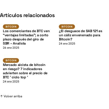
K
Artículos relacionados
BTC
BTC
BITCOIN
BITCOIN
BITCOIN
BITCOIN
Los comerciantes de BTC ven
¿El desguace de SAB 121 es
“ventajas limitadas”; a corto
un cáliz envenenado para
plazo después del giro de
Bitcoin?
SBR – Analista
K
24 ene 2025
26 ene 2025
BTC
BITCOIN
BITCOIN
Mercado alcista de bitcoin
en riesgo? 7 indicadores
advierten sobre el precio de
BTC ' ciclo top '
24 ene 2025
↑ Volver arriba