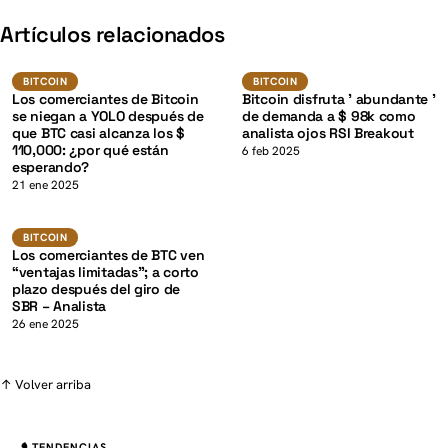
K
Artículos relacionados
BTC
BTC
BITCOIN
BITCOIN
BITCOIN
BITCOIN
Los comerciantes de Bitcoin
Bitcoin disfruta ' abundante '
se niegan a YOLO después de
de demanda a $ 98k como
que BTC casi alcanza los $
analista ojos RSI Breakout
110,000: ¿por qué están
6 feb 2025
esperando?
K
21 ene 2025
BTC
BITCOIN
BITCOIN
Los comerciantes de BTC ven
“ventajas limitadas”; a corto
plazo después del giro de
SBR – Analista
26 ene 2025
↑ Volver arriba
TENDENCIAS