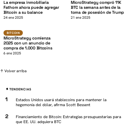
La empresa inmobiliaria
MicroStrategy compró 11K
Fathom ahora puede agregar
BTC la semana antes de la
Bitcoin a su balance
toma de posesión de Trump
K
24 ene 2025
21 ene 2025
Bitcoin
BITCOIN
MicroStrategy comienza
2025 con un anuncio de
compra de 1.000 Bitcoins
6 ene 2025
↑ Volver arriba
TENDENCIAS
Estados Unidos usará stablecoins para mantener la
hegemonía del dólar, afirma Scott Bessent
Financiamiento de Bitcoin: Estrategias presupuestarias para
que EE. UU. adquiera BTC