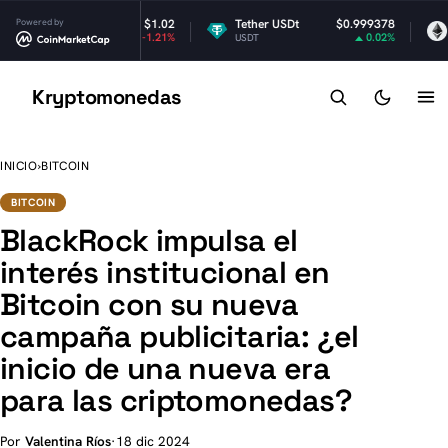
Powered by
$1.02
Tether USDt
$0.999378
Ethere
-1.21%
0.02%
USDT
ETH
Kryptomonedas
K
INICIO
›
BITCOIN
BITCOIN
BlackRock impulsa el
interés institucional en
Bitcoin con su nueva
campaña publicitaria: ¿el
inicio de una nueva era
para las criptomonedas?
Por
Valentina Ríos
·
18 dic 2024