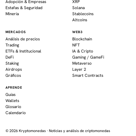
Adopción & Empresas
XRP
Estafas & Seguridad
Solana
Minería
Stablecoins
Altcoins
MERCADOS
WEB3
Análisis de precios
Blockchain
Trading
NFT
ETFs & Institucional
IA & Cripto
DeFi
Gaming / GameFi
Staking
Metaverso
Airdrops
Layer 2
Gráficos
Smart Contracts
APRENDE
Guías
Wallets
Glosario
Calendario
© 2026 Kryptomonedas · Noticias y análisis de criptomonedas