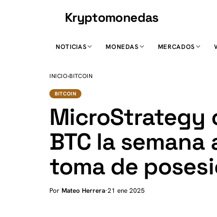
Kryptomonedas
K
NOTICIAS
MONEDAS
MERCADOS
INICIO
›
BITCOIN
BITCOIN
MicroStrategy 
BTC la semana 
toma de posesi
Por
Mateo Herrera
·
21 ene 2025