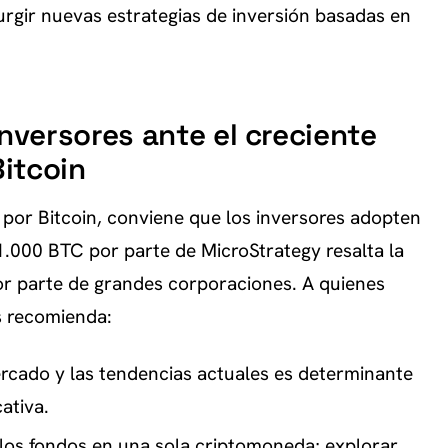
rgir nuevas estrategias de inversión basadas en
versores ante el creciente
Bitcoin
l por Bitcoin, conviene que los inversores adopten
.000 BTC por parte de MicroStrategy resalta la
r parte de grandes corporaciones. A quienes
s recomienda:
cado y las tendencias actuales es determinante
cativa.
los fondos en una sola criptomoneda; explorar