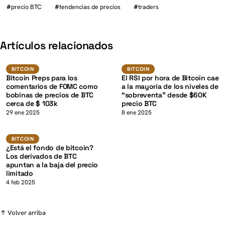
#
precio BTC
#
tendencias de precios
#
traders
K
Artículos relacionados
BTC
BTC
BITCOIN
BITCOIN
BITCOIN
BITCOIN
Bitcoin Preps para los
El RSI por hora de Bitcoin cae
comentarios de FOMC como
a la mayoría de los niveles de
bobinas de precios de BTC
“sobreventa” desde $60K
cerca de $ 103k
precio BTC
K
29 ene 2025
8 ene 2025
BTC
BITCOIN
BITCOIN
¿Está el fondo de bitcoin?
Los derivados de BTC
apuntan a la baja del precio
limitado
4 feb 2025
↑ Volver arriba