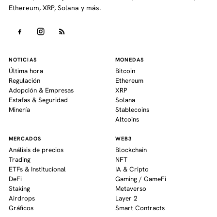
Ethereum, XRP, Solana y más.
NOTICIAS
MONEDAS
Última hora
Bitcoin
Regulación
Ethereum
Adopción & Empresas
XRP
Estafas & Seguridad
Solana
Minería
Stablecoins
Altcoins
MERCADOS
WEB3
Análisis de precios
Blockchain
Trading
NFT
ETFs & Institucional
IA & Cripto
DeFi
Gaming / GameFi
Staking
Metaverso
Airdrops
Layer 2
Gráficos
Smart Contracts