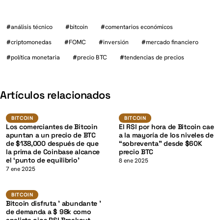
#
análisis técnico
#
bitcoin
#
comentarios económicos
#
criptomonedas
#
FOMC
#
inversión
#
mercado financiero
#
política monetaria
#
precio BTC
#
tendencias de precios
K
Artículos relacionados
BTC
BTC
BITCOIN
BITCOIN
BITCOIN
BITCOIN
Los comerciantes de Bitcoin
El RSI por hora de Bitcoin cae
apuntan a un precio de BTC
a la mayoría de los niveles de
de $138,000 después de que
“sobreventa” desde $60K
la prima de Coinbase alcance
precio BTC
el ‘punto de equilibrio’
K
8 ene 2025
7 ene 2025
BTC
BITCOIN
BITCOIN
Bitcoin disfruta ' abundante '
de demanda a $ 98k como
analista ojos RSI Breakout