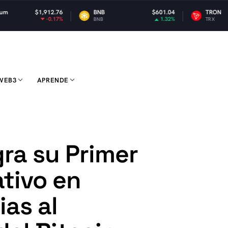
12.76
BNB
$601.04
TRON
$0.32
-0.17%
1.32%
0
BNB
TRX
WEB3
APRENDE
ra su Primer
tivo en
ias al