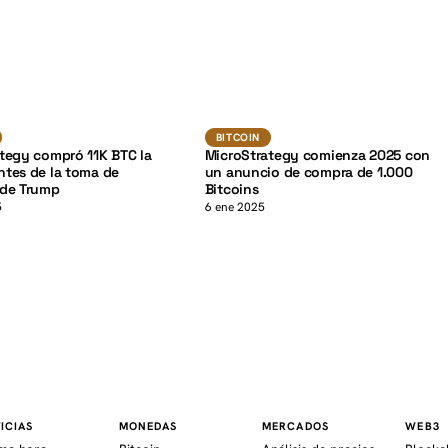
K
BTC
Bitcoin
BITCOIN
tegy compró 11K BTC la
MicroStrategy comienza 2025 con
tes de la toma de
un anuncio de compra de 1.000
 de Trump
Bitcoins
5
6 ene 2025
ICIAS
MONEDAS
MERCADOS
WEB3