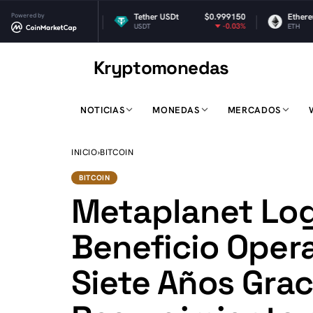
$1.03
Powered by
Tether USDt
$0.999150
Ethereum
$1,9
0.14%
-0.03%
USDT
ETH
Kryptomonedas
K
NOTICIAS
MONEDAS
MERCADOS
INICIO
›
BITCOIN
BITCOIN
Metaplanet Log
Beneficio Opera
Siete Años Grac