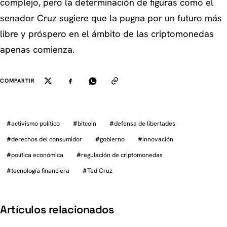
complejo, pero la determinación de figuras como el
senador Cruz sugiere que la pugna por un futuro más
libre y próspero en el ámbito de las criptomonedas
apenas comienza.
COMPARTIR
#
activismo político
#
bitcoin
#
defensa de libertades
#
derechos del consumidor
#
gobierno
#
innovación
#
política económica
#
regulación de criptomonedas
#
tecnología financiera
#
Ted Cruz
Artículos relacionados