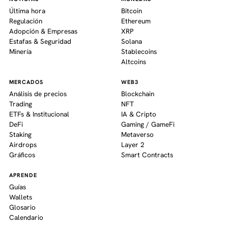
Última hora
Bitcoin
Regulación
Ethereum
Adopción & Empresas
XRP
Estafas & Seguridad
Solana
Minería
Stablecoins
Altcoins
MERCADOS
WEB3
Análisis de precios
Blockchain
Trading
NFT
ETFs & Institucional
IA & Cripto
DeFi
Gaming / GameFi
Staking
Metaverso
Airdrops
Layer 2
Gráficos
Smart Contracts
APRENDE
Guías
Wallets
Glosario
Calendario