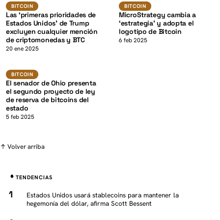
K
BTC
BTC
BITCOIN
BITCOIN
BITCOIN
BITCOIN
Las ‘primeras prioridades de
MicroStrategy cambia a
Estados Unidos’ de Trump
‘estrategia’ y adopta el
excluyen cualquier mención
logotipo de Bitcoin
de criptomonedas y BTC
K
6 feb 2025
20 ene 2025
Bitcoin
BITCOIN
El senador de Ohio presenta
el segundo proyecto de ley
de reserva de bitcoins del
estado
5 feb 2025
↑ Volver arriba
TENDENCIAS
Estados Unidos usará stablecoins para mantener la
hegemonía del dólar, afirma Scott Bessent