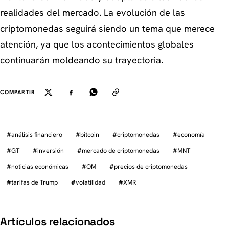
realidades del mercado. La evolución de las
criptomonedas seguirá siendo un tema que merece
atención, ya que los acontecimientos globales
continuarán moldeando su trayectoria.
COMPARTIR
#
análisis financiero
#
bitcoin
#
criptomonedas
#
economía
#
GT
#
inversión
#
mercado de criptomonedas
#
MNT
#
noticias económicas
#
OM
#
precios de criptomonedas
#
tarifas de Trump
#
volatilidad
#
XMR
Artículos relacionados