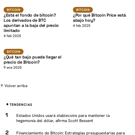
K
BTC
BTC
BITCOIN
BITCOIN
BITCOIN
BITCOIN
¿Está el fondo de bitcoin?
¿Por qué Bitcoin Price está
Los derivados de BTC
abajo hoy?
apuntan a la baja del precio
4 feb 2025
limitado
K
4 feb 2025
BTC
BITCOIN
BITCOIN
¿Qué tan bajo puede llegar el
precio de Bitcoin?
9 ene 2025
↑ Volver arriba
TENDENCIAS
Estados Unidos usará stablecoins para mantener la
hegemonía del dólar, afirma Scott Bessent
Financiamiento de Bitcoin: Estrategias presupuestarias para