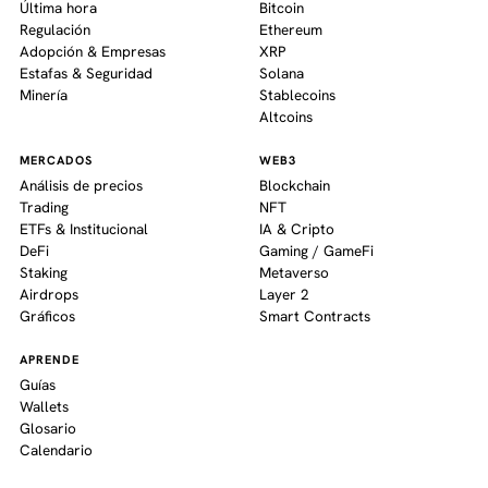
Última hora
Bitcoin
Regulación
Ethereum
Adopción & Empresas
XRP
Estafas & Seguridad
Solana
Minería
Stablecoins
Altcoins
MERCADOS
WEB3
Análisis de precios
Blockchain
Trading
NFT
ETFs & Institucional
IA & Cripto
DeFi
Gaming / GameFi
Staking
Metaverso
Airdrops
Layer 2
Gráficos
Smart Contracts
APRENDE
Guías
Wallets
Glosario
Calendario