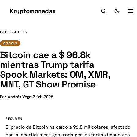
Kryptomonedas
K
INICIO
›
BITCOIN
BITCOIN
Bitcoin cae a $ 96.8k
mientras Trump tarifa
Spook Markets: OM, XMR,
MNT, GT Show Promise
Por
Andrés Vega
·
2 feb 2025
RESUMEN
El precio de Bitcoin ha caído a 96,8 mil dólares, afectado
por la incertidumbre generada por las tarifas impuestas