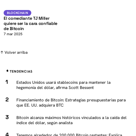
K
BTC
BLOCKCHAIN
BLOCKCHAIN
El comediante TJ Miller
quiere ser la cara confiable
de Bitcoin
7 mar 2025
↑ Volver arriba
TENDENCIAS
Estados Unidos usará stablecoins para mantener la
hegemonía del dólar, afirma Scott Bessent
Financiamiento de Bitcoin: Estrategias presupuestarias para
que EE. UU. adquiera BTC
Bitcoin alcanza máximos históricos vinculados a la caída del
índice del dólar, según analista
Tenemos alrededor de 200,000 Bitcoin restantes: Explica