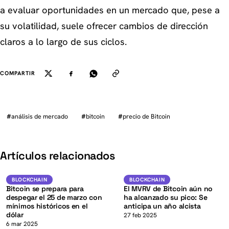
a evaluar oportunidades en un mercado que, pese a
su volatilidad, suele ofrecer cambios de dirección
claros a lo largo de sus ciclos.
COMPARTIR
#
análisis de mercado
#
bitcoin
#
precio de Bitcoin
K
Artículos relacionados
BTC
BTC
BLOCKCHAIN
BLOCKCHAIN
BLOCKCHAIN
BLOCKCHAIN
Bitcoin se prepara para
El MVRV de Bitcoin aún no
despegar el 25 de marzo con
ha alcanzado su pico: Se
mínimos históricos en el
anticipa un año alcista
dólar
27 feb 2025
6 mar 2025