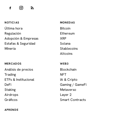
NOTICIAS
MONEDAS
Última hora
Bitcoin
Regulación
Ethereum
Adopción & Empresas
XRP
Estafas & Seguridad
Solana
Minería
Stablecoins
Altcoins
MERCADOS
WEB3
Análisis de precios
Blockchain
Trading
NFT
ETFs & Institucional
IA & Cripto
DeFi
Gaming / GameFi
Staking
Metaverso
Airdrops
Layer 2
Gráficos
Smart Contracts
APRENDE