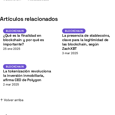
K
Artículos relacionados
USD
Blockchain
BLOCKCHAIN
BLOCKCHAIN
BLOCKCHAIN
¿Qué es la finalidad en
La presencia de stablecoins,
blockchain y por qué es
clave para la legitimidad de
importante?
las blockchain, según
ZachXBT
K
25 ene 2025
3 mar 2025
Blockchain
BLOCKCHAIN
La tokenización revoluciona
la inversión inmobiliaria,
afirma CEO de Polygon
2 mar 2025
↑ Volver arriba