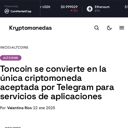
Powered by
Tether USDt
$0.999029
Ethereum
$1,903.68
0%
-0.07%
USDT
ETH
Kryptomonedas
K
INICIO
›
ALTCOINS
ALTCOINS
Toncoin se convierte en la
única criptomoneda
aceptada por Telegram para
servicios de aplicaciones
Por
Valentina Ríos
·
22 ene 2025