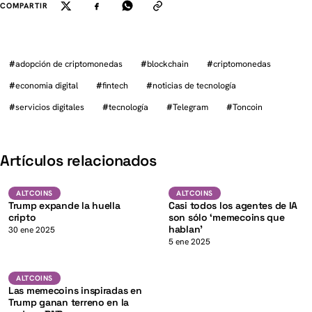
COMPARTIR
#
adopción de criptomonedas
#
blockchain
#
criptomonedas
#
economia digital
#
fintech
#
noticias de tecnología
#
servicios digitales
#
tecnología
#
Telegram
#
Toncoin
K
Artículos relacionados
Altcoins
Altcoins
ALTCOINS
ALTCOINS
Trump expande la huella
Casi todos los agentes de IA
cripto
son sólo ‘memecoins que
hablan’
K
30 ene 2025
5 ene 2025
BNB
ALTCOINS
ALTCOINS
Las memecoins inspiradas en
Trump ganan terreno en la