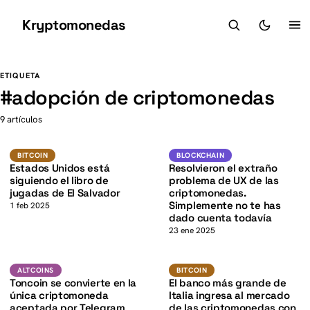
Kryptomonedas
K
K
ETIQUETA
#
adopción de criptomonedas
9 artículos
K
Bitcoin
Blockchain
BITCOIN
BLOCKCHAIN
Estados Unidos está
Resolvieron el extraño
siguiendo el libro de
problema de UX de las
jugadas de El Salvador
criptomonedas.
Simplemente no te has
1 feb 2025
dado cuenta todavía
23 ene 2025
TON
BTC
ALTCOINS
BITCOIN
ALTCOINS
BITCOIN
Toncoin se convierte en la
El banco más grande de
única criptomoneda
Italia ingresa al mercado
aceptada por Telegram
de las criptomonedas con