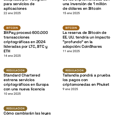
K
para servicios de
una inversión de 1 millón
aplicaciones
de dólares en Bitcoin
22 ene 2025
15 ene 2025
BTC
BTC
K
BITCOIN
BITCOIN
BITCOIN
BITCOIN
BitPay procesó 600.000
La reserva de Bitcoin de
transacciones
EE. UU. tendría un impacto
criptográficas en 2024
“profundo” en la
lideradas por LTC, BTC y
adopción: CoinShares
ETH
11 ene 2025
14 ene 2025
K
Regulacion
Regulacion
REGULACION
REGULACION
Standard Chartered
Tailandia pondrá a prueba
estrena servicios
los pagos con
criptográficos en Europa
criptomonedas en Phuket
con una nueva licencia
9 ene 2025
10 ene 2025
Regulacion
REGULACION
Cómo cambiarán las leyes