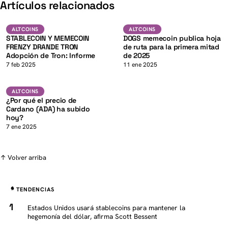
K
Artículos relacionados
TRX
Altcoins
ALTCOINS
ALTCOINS
ALTCOINS
STABLECOIN Y MEMECOIN
DOGS memecoin publica hoja
FRENZY DRANDE TRON
de ruta para la primera mitad
Adopción de Tron: Informe
de 2025
K
7 feb 2025
11 ene 2025
ADA
ALTCOINS
ALTCOINS
¿Por qué el precio de
Cardano (ADA) ha subido
hoy?
7 ene 2025
↑ Volver arriba
TENDENCIAS
Estados Unidos usará stablecoins para mantener la
hegemonía del dólar, afirma Scott Bessent