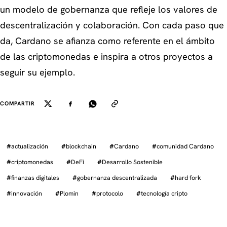
un modelo de gobernanza que refleje los valores de
descentralización y colaboración. Con cada paso que
da, Cardano se afianza como referente en el ámbito
de las criptomonedas e inspira a otros proyectos a
seguir su ejemplo.
COMPARTIR
#
actualización
#
blockchain
#
Cardano
#
comunidad Cardano
#
criptomonedas
#
DeFi
#
Desarrollo Sostenible
#
finanzas digitales
#
gobernanza descentralizada
#
hard fork
#
innovación
#
Plomin
#
protocolo
#
tecnología cripto