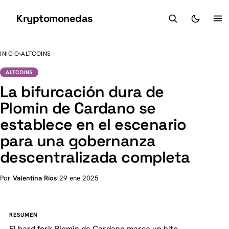
Kryptomonedas
K
INICIO
›
ALTCOINS
ALTCOINS
La bifurcación dura de
Plomin de Cardano se
establece en el escenario
para una gobernanza
descentralizada completa
Por
Valentina Ríos
·
29 ene 2025
RESUMEN
El hard fork Plomin de Cardano marca un hito