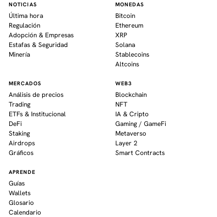
NOTICIAS
MONEDAS
Última hora
Bitcoin
Regulación
Ethereum
Adopción & Empresas
XRP
Estafas & Seguridad
Solana
Minería
Stablecoins
Altcoins
MERCADOS
WEB3
Análisis de precios
Blockchain
Trading
NFT
ETFs & Institucional
IA & Cripto
DeFi
Gaming / GameFi
Staking
Metaverso
Airdrops
Layer 2
Gráficos
Smart Contracts
APRENDE
Guías
Wallets
Glosario
Calendario