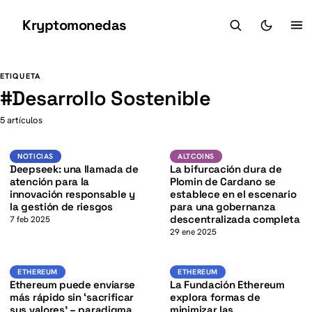
Kryptomonedas
K
K
ETIQUETA
#
Desarrollo Sostenible
5 artículos
ADA
K
Noticias
ALTCOINS
NOTICIAS
ALTCOINS
Deepseek: una llamada de
La bifurcación dura de
atención para la
Plomin de Cardano se
innovación responsable y
establece en el escenario
la gestión de riesgos
para una gobernanza
descentralizada completa
7 feb 2025
29 ene 2025
ETH
ETH
ETHEREUM
ETHEREUM
ETHEREUM
ETHEREUM
Ethereum puede enviarse
La Fundación Ethereum
más rápido sin ‘sacrificar
explora formas de
sus valores’ – paradigma
minimizar las