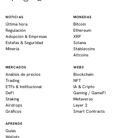
NOTICIAS
MONEDAS
Última hora
Bitcoin
Regulación
Ethereum
Adopción & Empresas
XRP
Estafas & Seguridad
Solana
Minería
Stablecoins
Altcoins
MERCADOS
WEB3
Análisis de precios
Blockchain
Trading
NFT
ETFs & Institucional
IA & Cripto
DeFi
Gaming / GameFi
Staking
Metaverso
Airdrops
Layer 2
Gráficos
Smart Contracts
APRENDE
Guías
Wallets