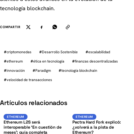
tecnología blockchain.
COMPARTIR
#
criptomonedas
#
Desarrollo Sostenible
#
escalabilidad
#
ethereum
#
ética en tecnología
#
finanzas descentralizadas
#
innovación
#
Paradigm
#
tecnología blockchain
#
velocidad de transacciones
K
Artículos relacionados
ETH
ETH
ETHEREUM
ETHEREUM
ETHEREUM
ETHEREUM
Ethereum L2S será
Pectra Hard Fork explicó:
interoperable ‘En cuestión de
¿volverá a la pista de
meses’: guía completa
Ethereum?