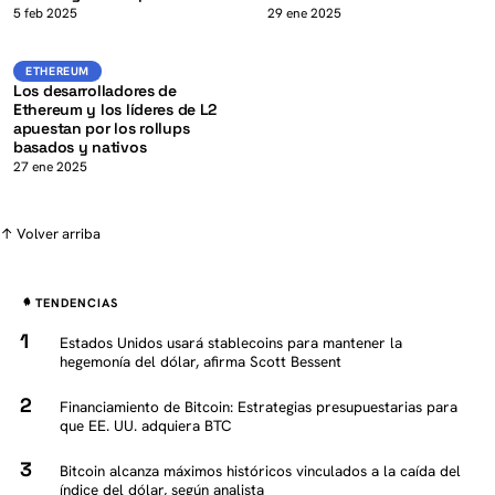
K
5 feb 2025
29 ene 2025
ETH
ETHEREUM
ETHEREUM
Los desarrolladores de
Ethereum y los líderes de L2
apuestan por los rollups
basados y nativos
27 ene 2025
↑ Volver arriba
TENDENCIAS
Estados Unidos usará stablecoins para mantener la
hegemonía del dólar, afirma Scott Bessent
Financiamiento de Bitcoin: Estrategias presupuestarias para
que EE. UU. adquiera BTC
Bitcoin alcanza máximos históricos vinculados a la caída del
índice del dólar, según analista