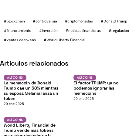
#
blockchain
#
controversia
#
criptomonedas
#
Donald Trump
#
financiamiento
#
inversión
#
noticias financieras
#
regulación
#
ventas de tokens
#
World Liberty Financial
K
Artículos relacionados
Altcoins
Altcoins
ALTCOINS
ALTCOINS
La memecoin de Donald
El factor TRUMP: ya no
Trump cae un 38% mientras
podemos ignorar las
su esposa Melania lanza un
memecoins
token
K
20 ene 2025
20 ene 2025
Altcoins
ALTCOINS
World Liberty Financial de
Trump vende más tokens
marcados después de la